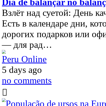
Dia de balançar no balanç
Взлёт над суетой: День ка
Есть в календаре дни, ко
дорогих подарков или оф
— для рад…
Peru Online
5 days ago
no comments