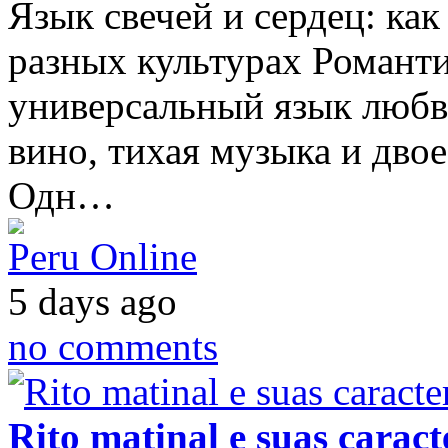
Язык свечей и сердец: ка
разных культурах Романт
универсальный язык любви
вино, тихая музыка и двое
Одн…
Peru Online
5 days ago
no comments
Rito matinal e suas caracte