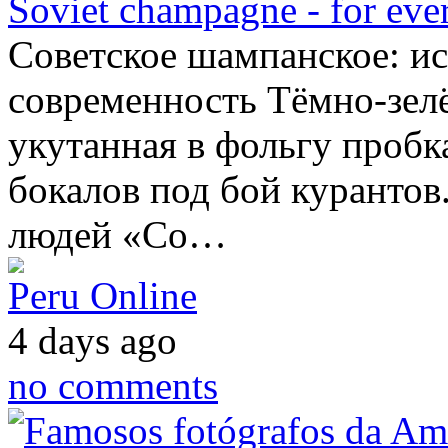
Soviet champagne - for ever
Советское шампанское: ис
современность Тёмно-зелё
укутанная в фольгу пробк
бокалов под бой курантов
людей «Со…
Peru Online
4 days ago
no comments