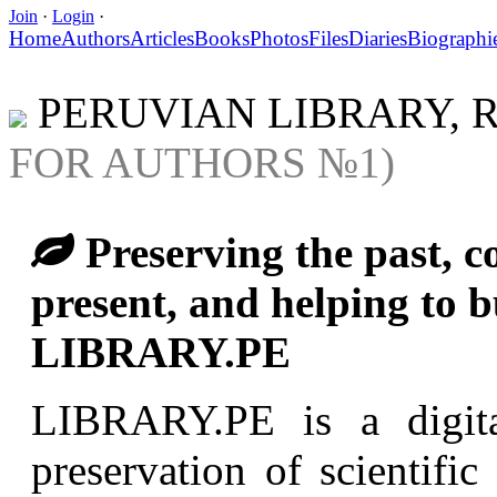
Join
·
Login
·
Home
Authors
Articles
Books
Photos
Files
Diaries
Biographi
PERUVIAN LIBRARY, 
FOR AUTHORS №1)
Preserving the past, co
present, and helping to bu
LIBRARY.PE
LIBRARY.PE is a digital
preservation of scientifi