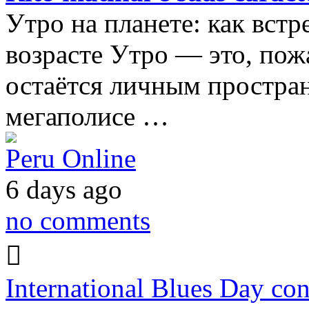
Утро на планете: как встр
возрасте Утро — это, пож
остаётся личным простран
мегаполисе …
Peru Online
6 days ago
no comments
International Blues Day con