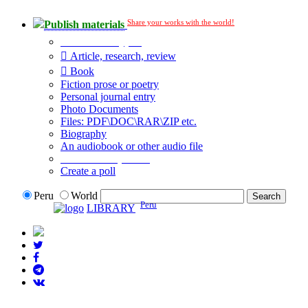
Share your works with the world!
Publish materials
Publication type?
Article, research, review
Book
Fiction prose or poetry
Personal journal entry
Photo Documents
Files: PDF\DOC\RAR\ZIP etc.
Biography
An audiobook or other audio file
Additional options:
Create a poll
Peru
World
Peru
LIBRARY