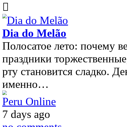
Dia do Melão
Полосатое лето: почему в
праздники торжественные, 
рту становится сладко. Де
именно…
Peru Online
7 days ago
no comments