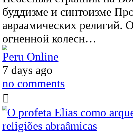
буддизме и синтоизме Пр
авраамических религий. Он
огненной колесн…
Peru Online
7 days ago
no comments