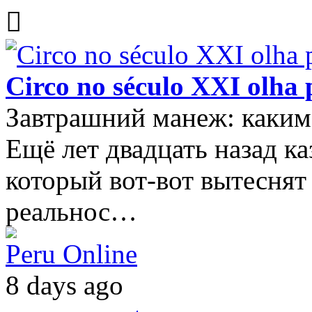
Circo no século XXI olha 
Завтрашний манеж: каким
Ещё лет двадцать назад ка
который вот-вот вытеснят
реальнос…
Peru Online
8 days ago