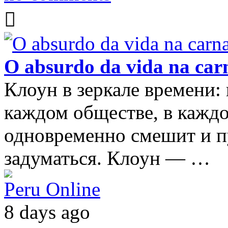
O absurdo da vida na carn
Клоун в зеркале времени:
каждом обществе, в каждо
одновременно смешит и пу
задуматься. Клоун — …
Peru Online
8 days ago