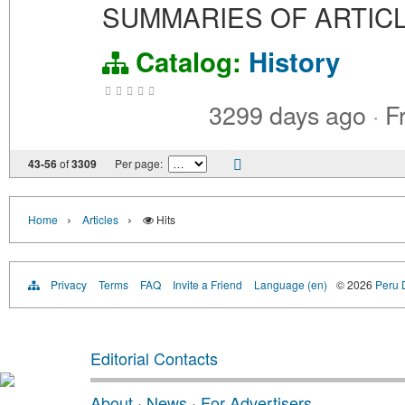
SUMMARIES OF ARTIC
Catalog:
History
3299 days ago
·
F
43-56
of
3309
Per page:
›
›
Home
Articles
Hits
Privacy
Terms
FAQ
Invite a Friend
Language (en)
© 2026
Peru D
Editorial Contacts
About
·
News
·
For Advertisers