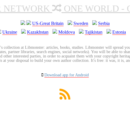
R NETWORK
ONE WORLD - 
US-Great Britain
Sweden
Serbia
Ukraine
Kazakhstan
Moldova
Tajikistan
Estonia
's collection at Libmonster: articles, books, studies. Libmonster will spread you
tes, partner libraries, search engines, social networks). You will be able to sha
nd other interested parties, in order to acquaint them with your copyright herit
 at your disposal to build your own author collection. It's free: it was, it is, an
Download app for Android