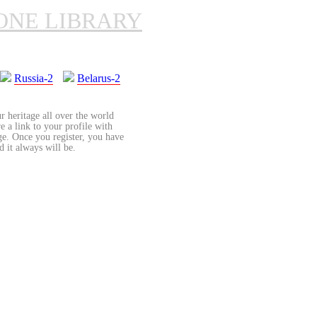
ONE LIBRARY
Russia-2
Belarus-2
r heritage all over the world
re a link to your profile with
age. Once you register, you have
d it always will be.