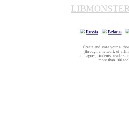
LIBMONSTE
Russia
Belarus
Create and store your author
(through a network of affilia
colleagues, students, readers a
more than 100 tools