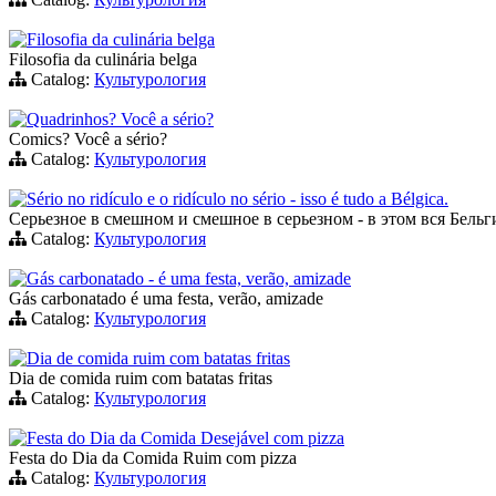
Filosofia da culinária belga
Filosofia da culinária belga
Catalog:
Культурология
Quadrinhos? Você a sério?
Comics? Você a sério?
Catalog:
Культурология
Sério no ridículo e o ridículo no sério - isso é tudo a Bélgica.
Серьезное в смешном и смешное в серьезном - в этом вся Бельг
Catalog:
Культурология
Gás carbonatado - é uma festa, verão, amizade
Gás carbonatado é uma festa, verão, amizade
Catalog:
Культурология
Dia de comida ruim com batatas fritas
Dia de comida ruim com batatas fritas
Catalog:
Культурология
Festa do Dia da Comida Desejável com pizza
Festa do Dia da Comida Ruim com pizza
Catalog:
Культурология