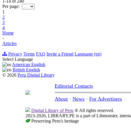
1-14
of
240
Per page:
1
2
3
4
Home
›
Articles
Privacy
Terms
FAQ
Invite a Friend
Language (en)
Select Language
American English
British English
© 2026
Peru Digital Library
Editorial Contacts
About
·
News
·
For Advertisers
Digital Library of Peru
® All rights reserved.
2023-2026, LIBRARY.PE is a part of Libmonster, internat
Preserving Peru's heritage