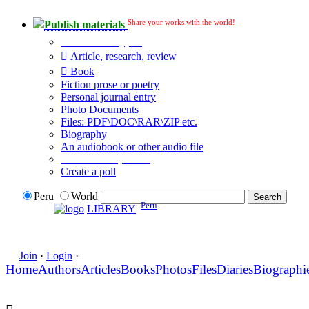
Share your works with the world!
Publish materials
Publication type?
Article, research, review
Book
Fiction prose or poetry
Personal journal entry
Photo Documents
Files: PDF\DOC\RAR\ZIP etc.
Biography
An audiobook or other audio file
Additional options:
Create a poll
Peru
World
Peru
LIBRARY
Join
·
Login
·
Home
Authors
Articles
Books
Photos
Files
Diaries
Biographi