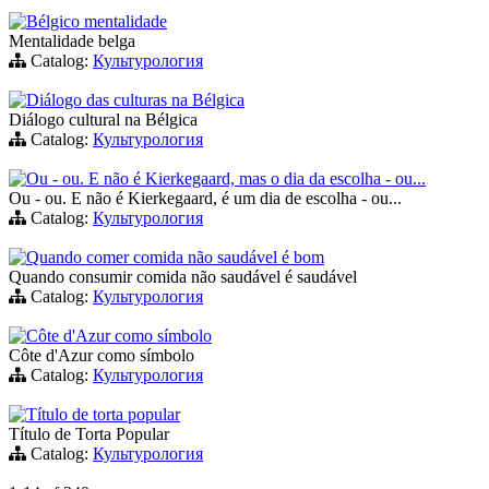
Bélgico mentalidade
Mentalidade belga
Catalog:
Культурология
Diálogo das culturas na Bélgica
Diálogo cultural na Bélgica
Catalog:
Культурология
Ou - ou. E não é Kierkegaard, mas o dia da escolha - ou...
Ou - ou. E não é Kierkegaard, é um dia de escolha - ou...
Catalog:
Культурология
Quando comer comida não saudável é bom
Quando consumir comida não saudável é saudável
Catalog:
Культурология
Côte d'Azur como símbolo
Côte d'Azur como símbolo
Catalog:
Культурология
Título de torta popular
Título de Torta Popular
Catalog:
Культурология