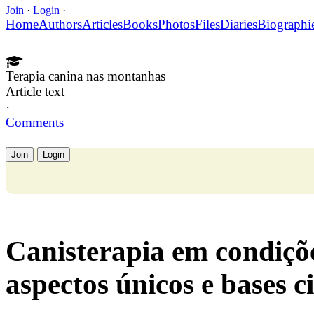
Join
·
Login
·
Home
Authors
Articles
Books
Photos
Files
Diaries
Biographi
Terapia canina nas montanhas
Article text
·
Comments
Join
Login
Canisterapia em condiçõ
aspectos únicos e bases ci