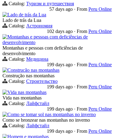
Catalog:
Туризм и путешествия
57 days ago
·
From
Peru Online
Lado de trás da Lua
Lado de trás da Lua
Catalog:
Астрономия
102 days ago
·
From
Peru Online
Montanhas e pessoas com deficiências de
desenvolvimento
Montanhas e pessoas com deficiências de
desenvolvimento
Catalog:
Медицина
199 days ago
·
From
Peru Online
Construção nas montanhas
Construção nas montanhas
Catalog:
Строительство
199 days ago
·
From
Peru Online
Vida nas montanhas
Vida nas montanhas
Catalog:
Лайфстайл
199 days ago
·
From
Peru Online
Como se tomar sol nas montanhas no inverno
Como se bronzear nas montanhas no inverno
Catalog:
Лайфстайл
199 days ago
·
From
Peru Online
Homem e montanhas