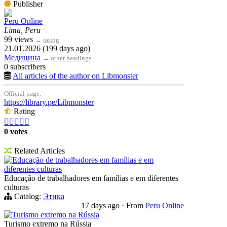
Publisher
Peru Online
Lima, Peru
99 views
→
rating
21.01.2026 (199 days ago)
Медицина
→
other headings
0 subscribers
All articles of the author on Libmonster
Official page:
https://library.pe/Libmonster
Rating





0 votes
Related Articles
Educação de trabalhadores em famílias e em
diferentes culturas
Educação de trabalhadores em famílias e em diferentes
culturas
Catalog:
Этика
17 days ago
·
From
Peru Online
Turismo extremo na Rússia
Turismo extremo na Rússia