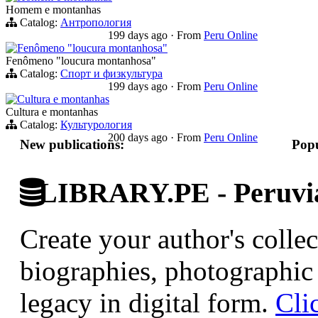
Homem e montanhas
Catalog:
Антропология
199 days ago
·
From
Peru Online
Fenômeno "loucura montanhosa"
Fenômeno "loucura montanhosa"
Catalog:
Спорт и физкультура
199 days ago
·
From
Peru Online
Cultura e montanhas
Cultura e montanhas
Catalog:
Культурология
200 days ago
·
From
Peru Online
New publications:
Popu
LIBRARY.PE - Peruvian
Create your author's collec
biographies, photographic 
legacy in digital form.
Cli