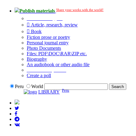
Share your works with the world!
Publish materials
Publication type?
Article, research, review
Book
Fiction prose or poetry
Personal journal entry
Photo Documents
Files: PDF\DOC\RAR\ZIP etc.
Biography
An audiobook or other audio file
Additional options:
Create a poll
Peru
World
Peru
LIBRARY