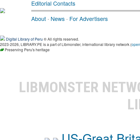
Editorial Contacts
About
·
News
·
For Advertisers
Digital Library of Peru
® All rights reserved.
2023-2026, LIBRARY.PE is a part of Libmonster, international library network (
ope
Preserving Peru's heritage
LIBMONSTER NET
L
US-Great Brit