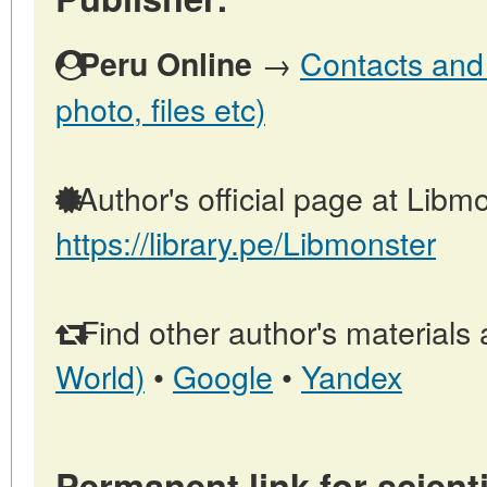
→
Contacts and 
Peru Online
photo, files etc)
Author's official page at Libmo
https://library.pe/Libmonster
Find other author's materials 
World)
•
Google
•
Yandex
Permanent link for scienti