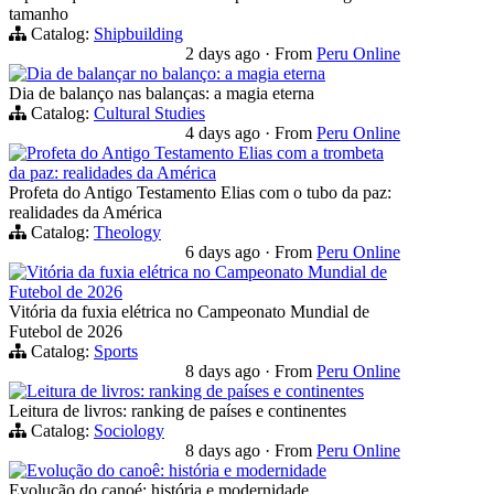
tamanho
Catalog:
Shipbuilding
2 days ago
·
From
Peru Online
Dia de balançar no balanço: a magia eterna
Dia de balanço nas balanças: a magia eterna
Catalog:
Cultural Studies
4 days ago
·
From
Peru Online
Profeta do Antigo Testamento Elias com a trombeta
da paz: realidades da América
Profeta do Antigo Testamento Elias com o tubo da paz:
realidades da América
Catalog:
Theology
6 days ago
·
From
Peru Online
Vitória da fuxia elétrica no Campeonato Mundial de
Futebol de 2026
Vitória da fuxia elétrica no Campeonato Mundial de
Futebol de 2026
Catalog:
Sports
8 days ago
·
From
Peru Online
Leitura de livros: ranking de países e continentes
Leitura de livros: ranking de países e continentes
Catalog:
Sociology
8 days ago
·
From
Peru Online
Evolução do canoê: história e modernidade
Evolução do canoé: história e modernidade