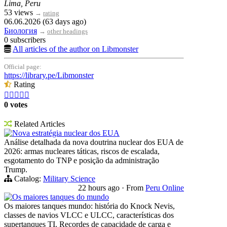
Lima, Peru
53 views
→
rating
06.06.2026 (63 days ago)
Биология
→
other headings
0 subscribers
All articles of the author on Libmonster
Official page:
https://library.pe/Libmonster
Rating





0 votes
Related Articles
Nova estratégia nuclear dos EUA
Análise detalhada da nova doutrina nuclear dos EUA de
2026: armas nucleares táticas, riscos de escalada,
esgotamento do TNP e posição da administração
Trump.
Catalog:
Military Science
22 hours ago
·
From
Peru Online
Os maiores tanques do mundo
Os maiores tanques mundo: história do Knock Nevis,
classes de navios VLCC e ULCC, características dos
supertanques TI. Recordes de capacidade de carga e