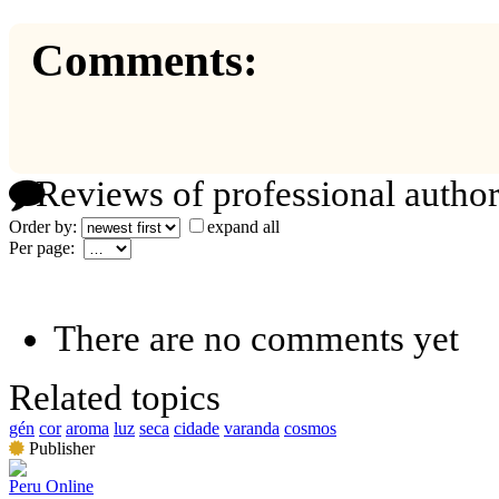
Comments:
Reviews of professional author
Order by:
expand all
Per page:
There are no comments yet
Related topics
gén
cor
aroma
luz
seca
cidade
varanda
cosmos
Publisher
Peru Online